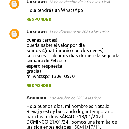
Unknown
28 de noviembre de 2021 a las 13:58
C
Hola tendrás un WhatsApp
o
RESPONDER
m
e
Unknown
31 de diciembre de 2021 a las 10:29
n
buenas tardes!!
t
queria saber el valor por dia
somos 4(matrimonio con dos nenes)
a
la idea es ir algunos dias durante la segunda
semana de Febrero
r
espero respuesta
i
gracias
mi whtssp:1130610570
o
s
RESPONDER
Anónimo
1 de octubre de 2023 a las 9:32
Hola buenos días, mi nombre es Natalia
Rievaj y estoy buscando lugar temporario
para las fechas SÁBADO 13/01/24 al
DOMINGO 21/01/24 , somos una familia de
las siguientes edades : 50/41/17/11,