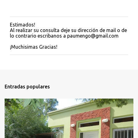
Estimados!
P
Al realizar su consulta deje su dirección de mail o de
u
lo contrario escribanos a paumengo@gmail.com
b
l
¡Muchisimas Gracias!
i
c
a
r
u
n
c
Entradas populares
o
m
e
n
t
a
r
i
o