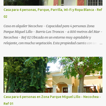
Casa para 4 personas, Parque, Parrilla, Wi-fi y Ropa Blanca - Ref
02
Casa en alquiler Necochea - Capacidad para 4 personas Zona
Parque Miguel Lillo - Barrio Los Troncos - a 800 metros del Mar -
Necochea - Ref 02 Ubicada en un entorno muy agradable y
relajante, con mucha vegetación. Esta propiedad cuenta con un
dormitorio con sommier KingSize con salida a la galería y al
parque; living comedor con cama cucheta a modo de sillón; cocina
totalmente equipada con microondas, cocina con horno y vajilla
completa; baño; galería, parque adelante y atrás y parrilla.
Casa para 6 personas en Zona Parque Miguel Lillo - Necochea -
Ref 01