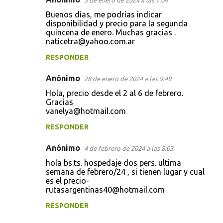
3 de enero de 2024 a las 7:04
Buenos días, me podrías indicar
disponibilidad y precio para la segunda
quincena de enero. Muchas gracias .
naticetra@yahoo.com.ar
RESPONDER
Anónimo
28 de enero de 2024 a las 9:49
Hola, precio desde el 2 al 6 de febrero.
Gracias
vanelya@hotmail.com
RESPONDER
Anónimo
4 de febrero de 2024 a las 8:03
hola bs.ts. hospedaje dos pers. ultima
semana de febrero/24 , si tienen lugar y cual
es el precio-
rutasargentinas40@hotmail.com
RESPONDER