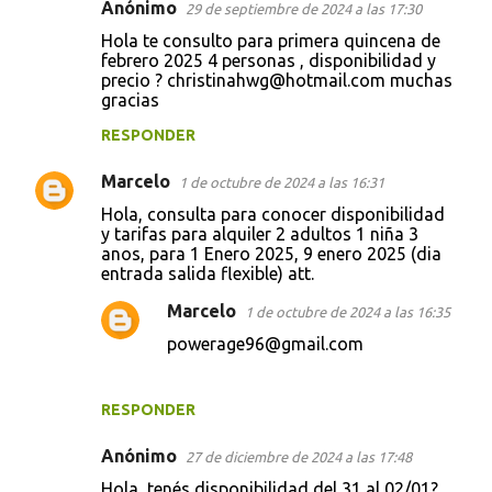
Anónimo
29 de septiembre de 2024 a las 17:30
Hola te consulto para primera quincena de
febrero 2025 4 personas , disponibilidad y
precio ? christinahwg@hotmail.com muchas
gracias
RESPONDER
Marcelo
1 de octubre de 2024 a las 16:31
Hola, consulta para conocer disponibilidad
y tarifas para alquiler 2 adultos 1 niña 3
anos, para 1 Enero 2025, 9 enero 2025 (dia
entrada salida flexible) att.
Marcelo
1 de octubre de 2024 a las 16:35
powerage96@gmail.com
RESPONDER
Anónimo
27 de diciembre de 2024 a las 17:48
Hola, tenés disponibilidad del 31 al 02/01?