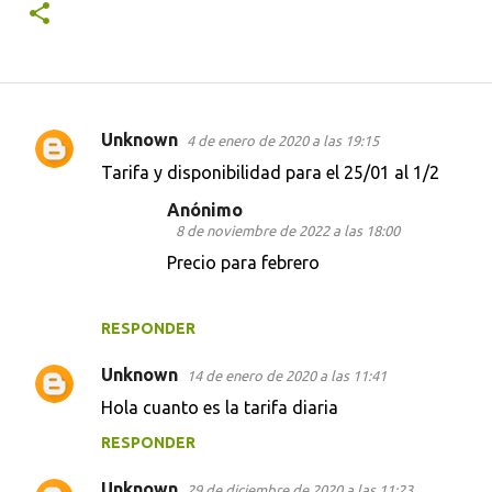
Unknown
4 de enero de 2020 a las 19:15
C
Tarifa y disponibilidad para el 25/01 al 1/2
o
Anónimo
m
8 de noviembre de 2022 a las 18:00
e
Precio para febrero
n
t
RESPONDER
a
r
Unknown
14 de enero de 2020 a las 11:41
i
Hola cuanto es la tarifa diaria
o
RESPONDER
s
Unknown
29 de diciembre de 2020 a las 11:23