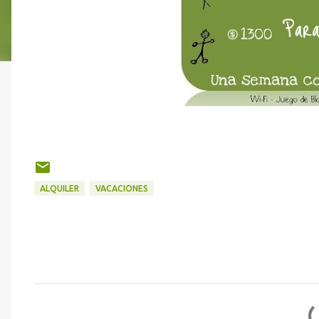
ALQUILER
VACACIONES
C