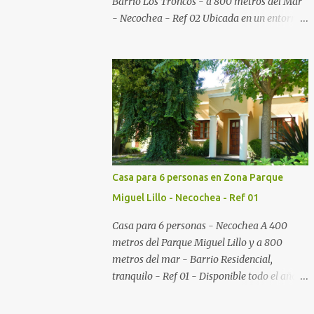
Barrio Los Troncos - a 800 metros del Mar
- Necochea - Ref 02 Ubicada en un entorno
muy agradable y relajante, con mucha
vegetación. Esta propiedad cuenta con un
dormitorio con sommier KingSize con salida
a la galería y al parque; living comedor con
cama cucheta a modo de sillón; cocina
totalmente equipada con microondas,
cocina con horno y vajilla completa; baño;
galería, parque adelante y atrás y parrilla.
Casa para 6 personas en Zona Parque
Miguel Lillo - Necochea - Ref 01
Casa para 6 personas - Necochea A 400
metros del Parque Miguel Lillo y a 800
metros del mar - Barrio Residencial,
tranquilo - Ref 01 - Disponible todo el año
Casa muy luminosa ubicada en el barrio Los
Troncos, zona residencial y muy tranquila