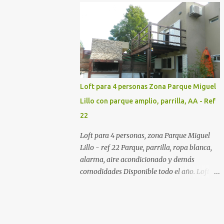
de Necochea . Ideal para vacacionar en
familia.
Loft para 4 personas Zona Parque Miguel
Lillo con parque amplio, parrilla, AA - Ref
22
Loft para 4 personas, zona Parque Miguel
Lillo - ref 22 Parque, parrilla, ropa blanca,
alarma, aire acondicionado y demás
comodidades Disponible todo el año. Loft
con comodidad para 4 personas. En
entrepiso dormitorio matrimonial con
balcón. En planta baja living comedor con
cama marinera, cocina equipada con anafe 2