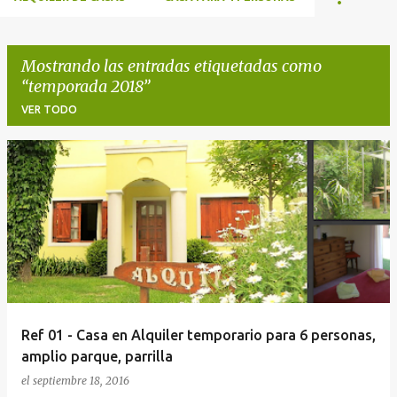
Mostrando las entradas etiquetadas como
temporada 2018
VER TODO
E
n
t
r
a
d
a
Ref 01 - Casa en Alquiler temporario para 6 personas,
s
amplio parque, parrilla
el
septiembre 18, 2016